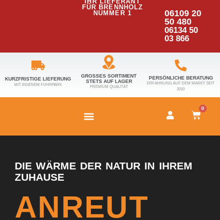
IHR LIEFERANT
FÜR BRENNHOLZ
06109 20
NUMMER 1
50 480
06134 50
03 866
GROSSES SORTIMENT S
PERSÖNLICHE BERATUNG
KURZFRISTIGE LIEFERUNG
TETS AUF LAGER
ERFAHRUNG AUF DEM MARKT SEIT
MIT EIGENEM FUHRPARK
PREMIUM QUALITÄT
2010
0
DIE WÄRME DER NATUR IN IHREM
ZUHAUSE
ANREUT