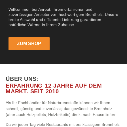
Willkommen bei Anreut, Ihrem erfahrenen und
zuverlässigen Anbieter von hochwertigem Brentholz. Unsere
breite Auswahl und effiziente Lieferung garantieren
natürliche Wärme in Ihrem Zuhause.
ZUM SHOP
ÜBER UNS:
ERFAHRUNG 12 JAHRE AUF DEM
MARKT. SEIT 2010
Als Ihr Fachhändler für Naturbrennstoffe können wir Ihnen
schnell, günstig und zuverlässig das gewünschte Brennholz
(aber auch Holzpellets, Holzbriketts) direkt nach Hause liefern.
Da wir jeden Tag viele Restaurants mit erstklassigem Brennholz