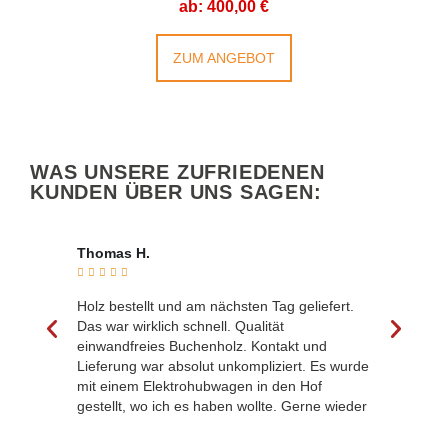
ab:
400,00
€
ZUM ANGEBOT
WAS UNSERE ZUFRIEDENEN
KUNDEN ÜBER UNS SAGEN:
Thomas H.
Birgi








Holz bestellt und am nächsten Tag geliefert.
Bin s
Das war wirklich schnell. Qualität
Kamin
einwandfreies Buchenholz. Kontakt und
Anlie
Lieferung war absolut unkompliziert. Es wurde
vor m
mit einem Elektrohubwagen in den Hof
Regen
gestellt, wo ich es haben wollte. Gerne wieder